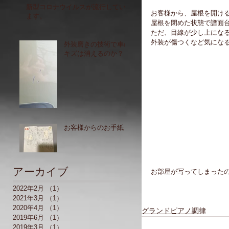
新型コロナウイルスが流行してい
お客様から、屋根を開け
ます。
屋根を閉めた状態で譜面
ただ、目線が少し上になる
外装が傷つくなど気にな
外装磨きの技術で車の
キズは消えるのか？
お客様からのお手紙
アーカイブ
お部屋が写ってしまった
2022年2月
（1）
1件の記事
2021年3月
（1）
1件の記事
2020年4月
（1）
1件の記事
グランドピアノ調律
2019年6月
（1）
1件の記事
2019年3月
（1）
1件の記事