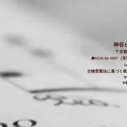
神谷
〒京都
☎0120-86-000
i
古物営業法に基づく表記：
​
​