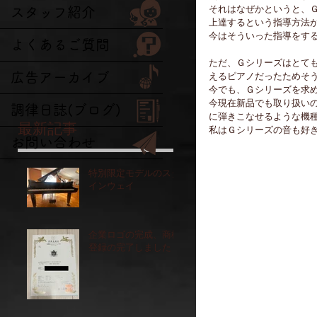
それはなぜかというと、
スタッフ紹介
上達するという指導方法
今はそういった指導をす
よくあるご質問
ただ、Ｇシリーズはとて
広告アーカイブ
えるピアノだったためそ
今でも、Ｇシリーズを求め
今現在新品でも取り扱い
調律日誌(ブログ)
に弾きこなせるような機
最新記事
私はＧシリーズの音も好き
お問い合わせ
特別限定モデルのスタ
インウェイ
企業ロゴの完成、商標
登録の完了しました！