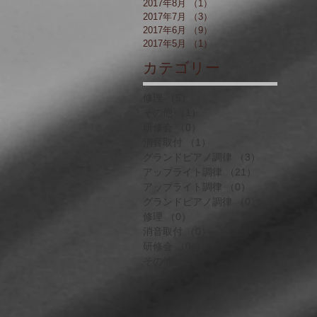
2017年8月
（1）
1件の記事
2017年7月
（3）
3件の記事
2017年6月
（9）
9件の記事
2017年5月
（1）
1件の記事
​カテゴリー
修理
（5）
5件の記事
その他
（1）
1件の記事
研修会
（0）
0件の記事
消音取付
（1）
1件の記事
グランドピアノ調律
（3）
3件の記事
アップライト調律
（21）
21件の記事
アップライト調律
（0）
0件の記事
グランドピアノ調律
（0）
0件の記事
修理
（0）
0件の記事
消音取付
（0）
0件の記事
研修会
（0）
0件の記事
その他
（2）
2件の記事