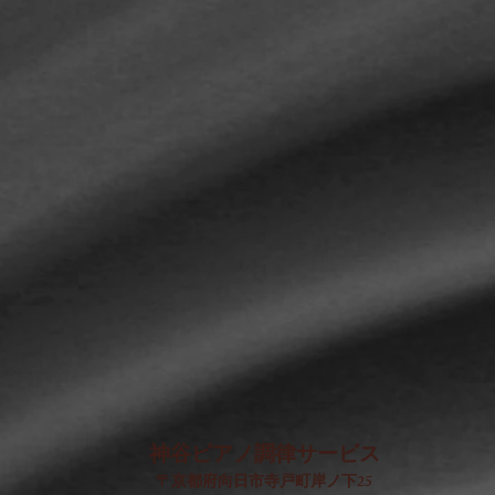
神谷ピアノ調律サービス
〒京都府向日市寺戸町岸ノ下25