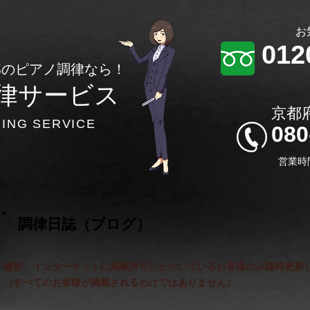
​
012
部のピアノ調律なら！
律サービス
​京
NING SERVICE
​08
​営業時
​ 調律日誌（ブログ）
撮影、インターネットに掲載許可いただいているお客様のみ随時更新
​（すべてのお客様が掲載されるわけではありません）