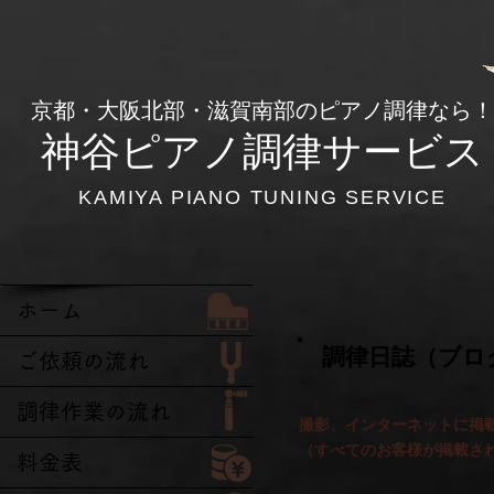
​京都・大阪北部・滋賀南部のピアノ調律なら！
神谷ピアノ調律サービス
KAMIYA PIANO TUNING SERVICE
ホーム
​ 調律日誌（ブロ
ご依頼の流れ
調律作業の流れ
撮影、インターネットに掲
​（すべてのお客様が掲載さ
料金表