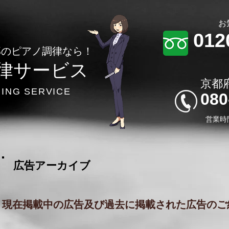
​
012
部のピアノ調律なら！
律サービス
​京
NING SERVICE
​08
​営業時
​ 広告アーカイブ
​現在掲載中の広告及び過去に掲載された広告のご