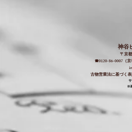
神谷
〒京都
☎0120-86-000
i
古物営業法に基づく表記：
​
​