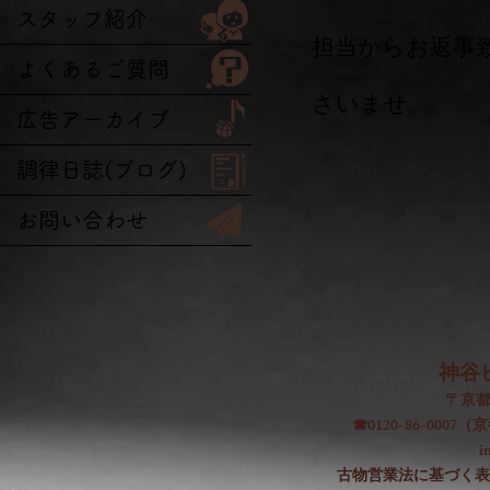
スタッフ紹介
担当からお返事
よくあるご質問
さいませ。
広告アーカイブ
調律日誌(ブログ)
お問い合わせ
神谷
〒京都
☎0120-86-000
i
古物営業法に基づく表記：