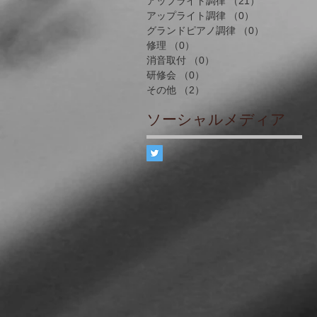
アップライト調律
（21）
21件の記事
アップライト調律
（0）
0件の記事
グランドピアノ調律
（0）
0件の記事
修理
（0）
0件の記事
消音取付
（0）
0件の記事
研修会
（0）
0件の記事
その他
（2）
2件の記事
ソーシャルメディア