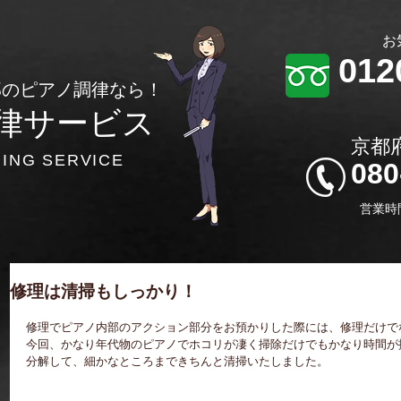
​
012
部のピアノ調律なら！
律サービス
​京
NING SERVICE
​08
​営業時
修理は清掃もしっかり！
修理でピアノ内部のアクション部分をお預かりした際には、修理だけで
今回、かなり年代物のピアノでホコリが凄く掃除だけでもかなり時間が掛
分解して、細かなところまできちんと清掃いたしました。