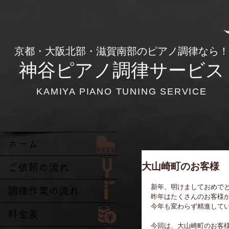
​京都・大阪北部・滋賀南部のピアノ調律なら！
神谷ピアノ調律サービス
KAMIYA PIANO TUNING SERVICE
ホーム
大山崎町のお客様
ご依頼の流れ
新年、明けましておめで
調律作業の流れ
昨年はたくさんのお客様
今年も変わらず精進してい
料金表
今回は、大山崎町のお客