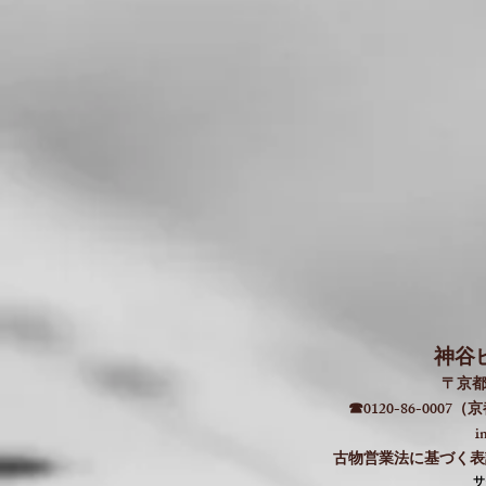
神谷
〒京都
☎0120-86-000
i
古物営業法に基づく表記：
​