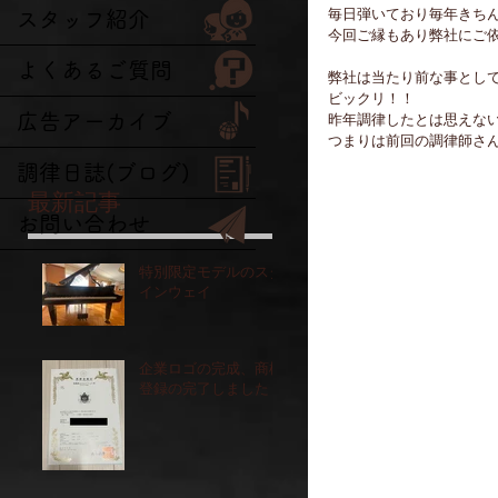
毎日弾いており毎年きち
スタッフ紹介
今回ご縁もあり弊社にご
よくあるご質問
弊社は当たり前な事とし
ビックリ！！
広告アーカイブ
昨年調律したとは思えな
つまりは前回の調律師さ
調律日誌(ブログ)
最新記事
お問い合わせ
特別限定モデルのスタ
インウェイ
企業ロゴの完成、商標
登録の完了しました！