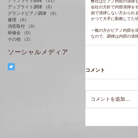
アップライト調律
（21）
21件の記事
弊社はピアノ内部の清掃
アップライト調律
（0）
0件の記事
会社の方針で内部清掃を
由で清掃しない方おられ
グランドピアノ調律
（0）
0件の記事
かつて大手に勤務してた
修理
（0）
0件の記事
消音取付
（0）
0件の記事
一般の方がピアノ内部を
研修会
（0）
0件の記事
なので、調律は内部の清掃
その他
（2）
2件の記事
ソーシャルメディア
コメント
コメントを追加…