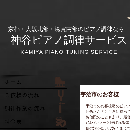
​京都・大阪北部・滋賀南部のピアノ調律なら！
神谷ピアノ調律サービス
KAMIYA PIANO TUNING SERVICE
ホーム
宇治市のお客様
ご依頼の流れ
宇治市のお客様宅のピア
調律作業の流れ
お孫さんのところに持っ
お値段のこともあり、最低
料金表
↓はハンマーと呼ばれる弦
弦の溝がだいぶ深くまで