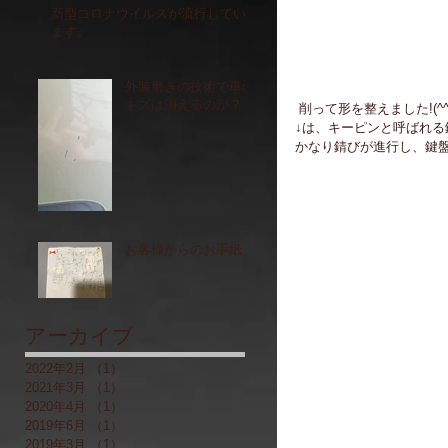
新型コロナウイルスが流行してい
ます。
外装磨きの技術で車の
キズは消えるのか？
 削って形を整えました!(^^)
↓は、キーピンと呼ばれ
かなり錆びが進行し、鍵
お客様からのお手紙
アーカイブ
2022年2月
（1）
1件の記事
2021年3月
（1）
1件の記事
2020年4月
（1）
1件の記事
2019年6月
（1）
1件の記事
2019年3月
（1）
1件の記事