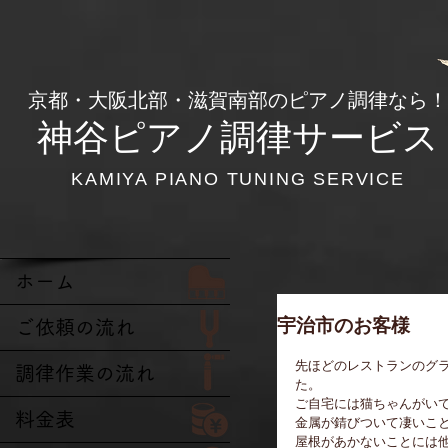
​京都・大阪北部・滋賀南部のピアノ調律なら！
神谷ピアノ調律サービス
KAMIYA PIANO TUNING SERVICE
ホーム
宇治市のお客様
ご依頼の流れ
先ほどのレストランのグ
調律作業の流れ
た。
ご自宅には猫ちゃんがい
料金表
金属が錆びついて凄いこ
屋根があかないことには他