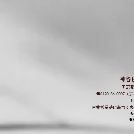
神谷
〒京都
☎0120-86-000
i
古物営業法に基づく表記：
​
​