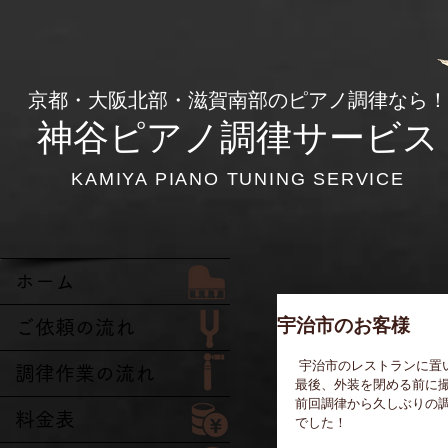
​京都・大阪北部・滋賀南部のピアノ調律なら！
神谷ピアノ調律サービス
KAMIYA PIANO TUNING SERVICE
ホーム
宇治市のお客様
ご依頼の流れ
 宇治市のレストランに置
調律作業の流れ
最後、外装を閉める前に
前回調律から久しぶりの
料金表
でした！