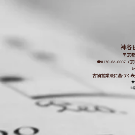
神谷
〒京都
☎0120-86-000
i
古物営業法に基づく表記：
​
​