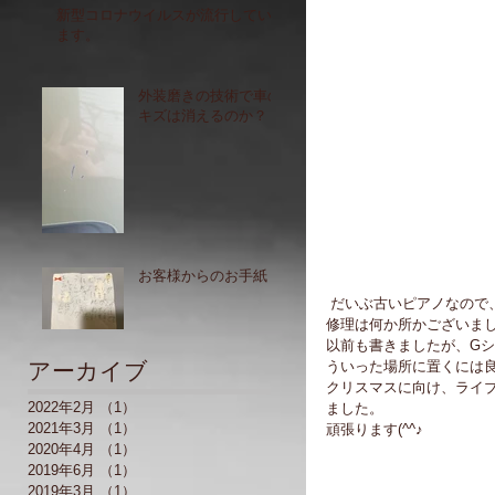
新型コロナウイルスが流行してい
ます。
外装磨きの技術で車の
キズは消えるのか？
お客様からのお手紙
 だいぶ古いピアノなので、
修理は何か所かございまし
以前も書きましたが、G
アーカイブ
ういった場所に置くには良い
クリスマスに向け、ライ
2022年2月
（1）
1件の記事
ました。
2021年3月
（1）
1件の記事
頑張ります(^^♪
2020年4月
（1）
1件の記事
2019年6月
（1）
1件の記事
2019年3月
（1）
1件の記事