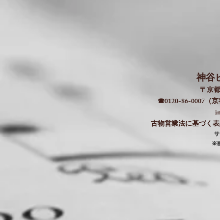
神谷
〒京都
☎0120-86-000
i
古物営業法に基づく表記：
​
​