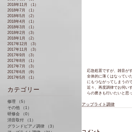
2018年11月
（1）
1件の記事
2018年7月
（1）
1件の記事
2018年5月
（2）
2件の記事
2018年4月
（1）
1件の記事
2018年3月
（1）
1件の記事
2018年2月
（3）
3件の記事
2018年1月
（2）
2件の記事
2017年12月
（3）
3件の記事
2017年11月
（3）
3件の記事
2017年9月
（3）
3件の記事
2017年8月
（1）
1件の記事
2017年7月
（3）
3件の記事
応急処置ですが、雑音がす
2017年6月
（9）
9件の記事
全体的に薄くはなってい
2017年5月
（1）
1件の記事
にもつながってしまうの
近々、再度調律でお伺い
​カテゴリー
らの磨きも行いたいと思っ
修理
（5）
5件の記事
アップライト調律
その他
（1）
1件の記事
研修会
（0）
0件の記事
消音取付
（1）
1件の記事
グランドピアノ調律
（3）
3件の記事
コメント