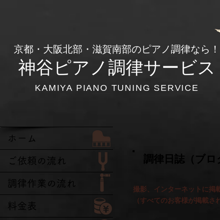
​京都・大阪北部・滋賀南部のピアノ調律なら！
神谷ピアノ調律サービス
KAMIYA PIANO TUNING SERVICE
ホーム
​ 調律日誌（ブロ
ご依頼の流れ
調律作業の流れ
撮影、インターネットに掲
​（すべてのお客様が掲載さ
料金表